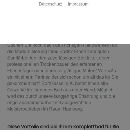
Datenschutz
Impressum
Ihr Bad aus einer Hand​ von
Bornkessel e.K.
Wir sorgen dafür, dass alles passt
Suchen Sie noch nach den richtigen Handwerkern für
die Modernisierung Ihres Bads? Einen sehr guten
Sanitärbetrieb, den zuverlässigen Elektriker, einen
professionellen Trockenbauer, den erfahrenen
Fliesenleger oder einen sorgfältigen Maler? Wie wäre
es mit einem Partner, der sich schon um all das für Sie
gekümmert hat? Bornkessel e.K. bietet Ihnen alle
Gewerke für Ihr neues Bad aus einer Hand. Möglich
wird das durch unsere langjährige Erfahrung und die
enge Zusammenarbeit mit ausgewählten
Meisterbetrieben im Raum Hamburg.
Diese Vorteile sind bei Ihrem Komplettbad für Sie